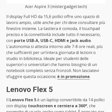
Acer Aspire 3 (mistergadget.tech)
Il display Full HD da 15,6 pollici offre uno spazio di
lavoro ampio, utile anche per chi deve consultare più
finestre insieme. La tastiera è comoda, il touchpad
preciso e la connettività include tutto il necessario,
con
porte USB-A, USB-C, HDMI e jack audio
.
L’autonomia si attesta intorno alle 7-8 ore reali, più
che sufficienti per un’intera giornata di lezioni o
studio in biblioteca. Ideale per studenti delle
superiori o universitari che hanno bisogno di un
notebook completo senza fronzoli. Non lasciatevi
sfuggire questa occasione;
è in promozione
.
Lenovo Flex 5
Il
Lenovo Flex 5
è un laptop convertibile da 14 pollici
con display
touchscreen e cerniera a 360°
, che
permette di usarlo anche come tablet. È pensato per