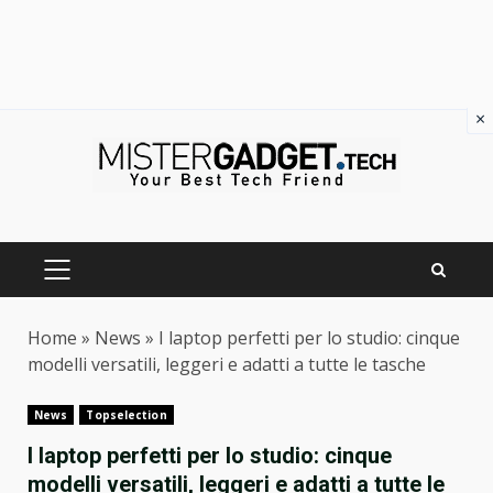
×
Skip
to
content
PRIMARY
MENU
Home
»
News
»
I laptop perfetti per lo studio: cinque
modelli versatili, leggeri e adatti a tutte le tasche
News
Topselection
I laptop perfetti per lo studio: cinque
modelli versatili, leggeri e adatti a tutte le