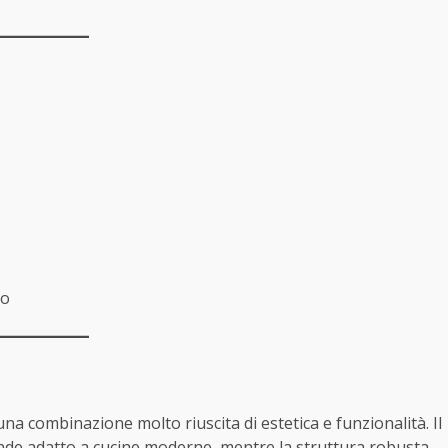
no
una combinazione molto riuscita di estetica e funzionalità. Il
rende adatto a cucine moderne, mentre la struttura robusta