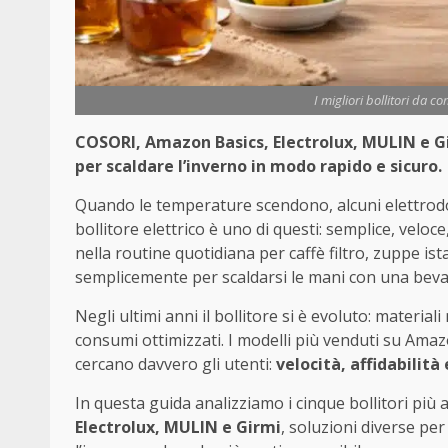
I migliori bollitori da 
COSORI, Amazon Basics, Electrolux, MULIN e Gir
per scaldare l’inverno in modo rapido e sicuro.
Quando le temperature scendono, alcuni elettrodo
bollitore elettrico è uno di questi: semplice, velo
nella routine quotidiana per caffè filtro, zuppe i
semplicemente per scaldarsi le mani con una bevan
Negli ultimi anni il bollitore si è evoluto: materiali
consumi ottimizzati. I modelli più venduti su Am
cercano davvero gli utenti:
velocità, affidabilità
In questa guida analizziamo i cinque bollitori pi
Electrolux, MULIN e Girmi
, soluzioni diverse per