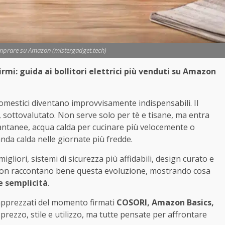
comprare su Amazon (mistergadget.tech)
mi: guida ai bollitori elettrici più venduti su Amazon
mestici diventano improvvisamente indispensabili. Il
ce, sottovalutato. Non serve solo per tè e tisane, ma entra
stantanee, acqua calda per cucinare più velocemente o
da calda nelle giornate più fredde.
 migliori, sistemi di sicurezza più affidabili, design curato e
azon raccontano bene questa evoluzione, mostrando cosa
 e semplicità
.
ù apprezzati del momento firmati
COSORI, Amazon Basics,
 prezzo, stile e utilizzo, ma tutte pensate per affrontare