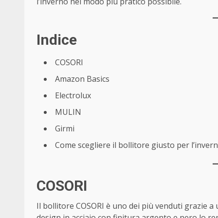
l’inverno nel modo più pratico possibile.
Indice
COSORI
Amazon Basics
Electrolux
MULIN
Girmi
Come scegliere il bollitore giusto per l’inver
COSORI
Il bollitore COSORI è uno dei più venduti grazie a 
design in acciaio con finitura argento e nero lo 