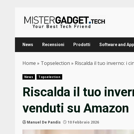
Skip
to
content
News
Recensioni
Prodotti
Software and App
Home
»
Topselection
»
Riscalda il tuo inverno: i 
News
Topselection
Riscalda il tuo inver
venduti su Amazon
Manuel De Pandis
10 Febbraio 2026