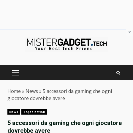
×
Skip
to
content
PRIMARY
MENU
Home
»
News
»
5 accessori da gaming che ogni
giocatore dovrebbe avere
News
Topselection
5 accessori da gaming che ogni giocatore
dovrebbe avere