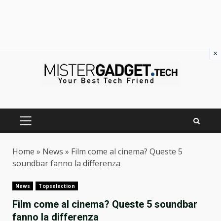
×
Skip
to
content
PRIMARY
MENU
Home
»
News
»
Film come al cinema? Queste 5
soundbar fanno la differenza
News
Topselection
Film come al cinema? Queste 5 soundbar
fanno la differenza