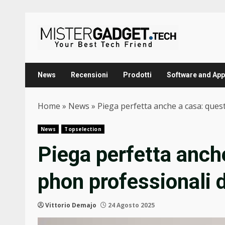
Skip
to
content
News
Recensioni
Prodotti
Software and App
Home
»
News
»
Piega perfetta anche a casa: ques
News
Topselection
Piega perfetta anche
phon professionali 
Vittorio Demajo
24 Agosto 2025