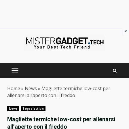
×
Skip
to
content
PRIMARY
MENU
Home
»
News
»
Magliette termiche low-cost per
allenarsi all’aperto con il freddo
News
Topselection
Magliette termiche low-cost per allenarsi
all’aperto con il freddo