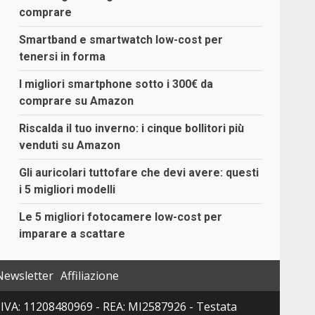
comprare
Smartband e smartwatch low-cost per
tenersi in forma
I migliori smartphone sotto i 300€ da
comprare su Amazon
Riscalda il tuo inverno: i cinque bollitori più
venduti su Amazon
Gli auricolari tuttofare che devi avere: questi
i 5 migliori modelli
Le 5 migliori fotocamere low-cost per
imparare a scattare
Newsletter
Affiliazione
 P. IVA: 11208480969 - REA: MI2587926 - Testata