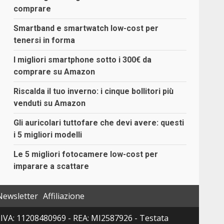
comprare
Smartband e smartwatch low-cost per
tenersi in forma
I migliori smartphone sotto i 300€ da
comprare su Amazon
Riscalda il tuo inverno: i cinque bollitori più
venduti su Amazon
Gli auricolari tuttofare che devi avere: questi
i 5 migliori modelli
Le 5 migliori fotocamere low-cost per
imparare a scattare
Newsletter
Affiliazione
 P. IVA: 11208480969 - REA: MI2587926 - Testata