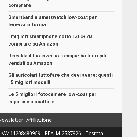
comprare
Smartband e smartwatch low-cost per
tenersi in forma
I migliori smartphone sotto i 300€ da
comprare su Amazon
Riscalda il tuo inverno: i cinque bollitori più
venduti su Amazon
Gli auricolari tuttofare che devi avere: questi
i 5 migliori modelli
Le 5 migliori fotocamere low-cost per
imparare a scattare
Newsletter
Affiliazione
 P. IVA: 11208480969 - REA: MI2587926 - Testata