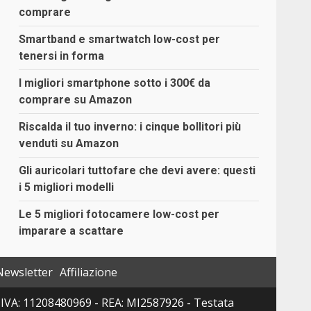
comprare
Smartband e smartwatch low-cost per
tenersi in forma
I migliori smartphone sotto i 300€ da
comprare su Amazon
Riscalda il tuo inverno: i cinque bollitori più
venduti su Amazon
Gli auricolari tuttofare che devi avere: questi
i 5 migliori modelli
Le 5 migliori fotocamere low-cost per
imparare a scattare
Newsletter
Affiliazione
 P. IVA: 11208480969 - REA: MI2587926 - Testata