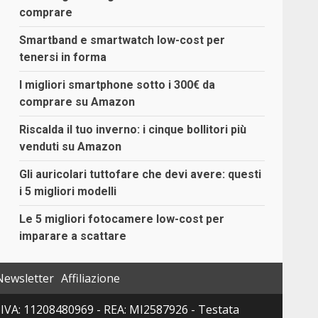
comprare
Smartband e smartwatch low-cost per
tenersi in forma
I migliori smartphone sotto i 300€ da
comprare su Amazon
Riscalda il tuo inverno: i cinque bollitori più
venduti su Amazon
Gli auricolari tuttofare che devi avere: questi
i 5 migliori modelli
Le 5 migliori fotocamere low-cost per
imparare a scattare
Newsletter
Affiliazione
 P. IVA: 11208480969 - REA: MI2587926 - Testata