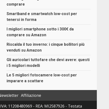
comprare
Smartband e smartwatch low-cost per
tenersi in forma
I migliori smartphone sotto i 300€ da
comprare su Amazon
Riscalda il tuo inverno: i cinque bollitori più
venduti su Amazon
Gli auricolari tuttofare che devi avere: questi
i 5 migliori modelli
Le 5 migliori fotocamere low-cost per
imparare a scattare
Newsletter
Affiliazione
 P. IVA: 11208480969 - REA: MI2587926 - Testata