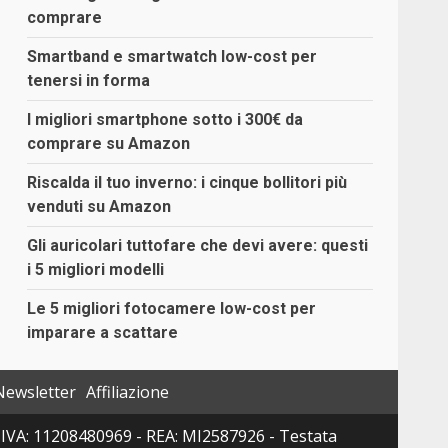
comprare
Smartband e smartwatch low-cost per
tenersi in forma
I migliori smartphone sotto i 300€ da
comprare su Amazon
Riscalda il tuo inverno: i cinque bollitori più
venduti su Amazon
Gli auricolari tuttofare che devi avere: questi
i 5 migliori modelli
Le 5 migliori fotocamere low-cost per
imparare a scattare
Newsletter
Affiliazione
 P. IVA: 11208480969 - REA: MI2587926 - Testata