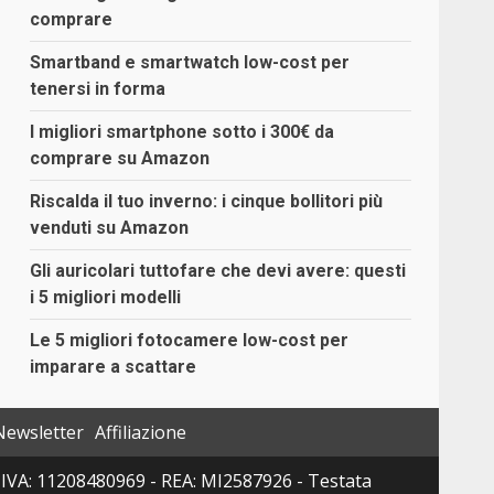
comprare
Smartband e smartwatch low-cost per
tenersi in forma
I migliori smartphone sotto i 300€ da
comprare su Amazon
Riscalda il tuo inverno: i cinque bollitori più
venduti su Amazon
Gli auricolari tuttofare che devi avere: questi
i 5 migliori modelli
Le 5 migliori fotocamere low-cost per
imparare a scattare
Newsletter
Affiliazione
 P. IVA: 11208480969 - REA: MI2587926 - Testata