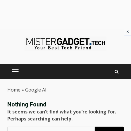
×
Skip
to
content
PRIMARY
MENU
Home
»
Google AI
Nothing Found
It seems we can’t find what you’re looking for.
Perhaps searching can help.
Ricerca