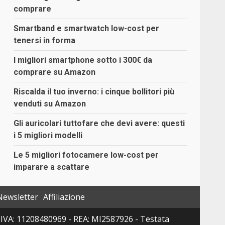
comprare
Smartband e smartwatch low-cost per
tenersi in forma
I migliori smartphone sotto i 300€ da
comprare su Amazon
Riscalda il tuo inverno: i cinque bollitori più
venduti su Amazon
Gli auricolari tuttofare che devi avere: questi
i 5 migliori modelli
Le 5 migliori fotocamere low-cost per
imparare a scattare
Newsletter
Affiliazione
 P. IVA: 11208480969 - REA: MI2587926 - Testata