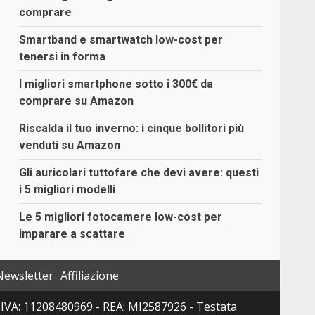
comprare
Smartband e smartwatch low-cost per
tenersi in forma
I migliori smartphone sotto i 300€ da
comprare su Amazon
Riscalda il tuo inverno: i cinque bollitori più
venduti su Amazon
Gli auricolari tuttofare che devi avere: questi
i 5 migliori modelli
Le 5 migliori fotocamere low-cost per
imparare a scattare
Newsletter
Affiliazione
 P. IVA: 11208480969 - REA: MI2587926 - Testata