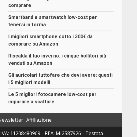
comprare
Smartband e smartwatch low-cost per
tenersi in forma
I migliori smartphone sotto i 300€ da
comprare su Amazon
Riscalda il tuo inverno: i cinque bollitori più
venduti su Amazon
Gli auricolari tuttofare che devi avere: questi
i 5 migliori modelli
Le 5 migliori fotocamere low-cost per
imparare a scattare
Newsletter
Affiliazione
 P. IVA: 11208480969 - REA: MI2587926 - Testata