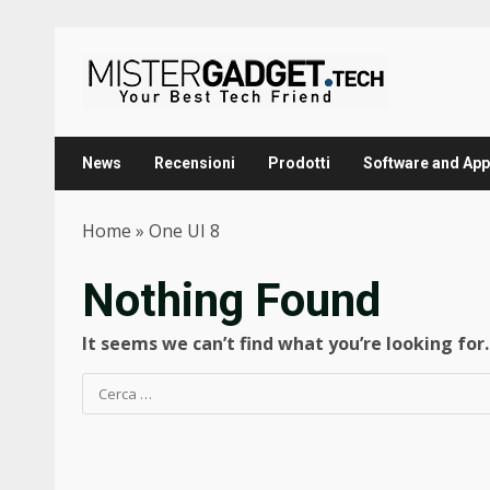
Skip
to
content
News
Recensioni
Prodotti
Software and App
Home
»
One UI 8
Nothing Found
It seems we can’t find what you’re looking for
Ricerca
per: