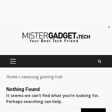
×
Skip
to
content
PRIMARY
MENU
Home
»
samsung gaming hub
Nothing Found
It seems we can’t find what you’re looking for.
Perhaps searching can help.
Ricerca