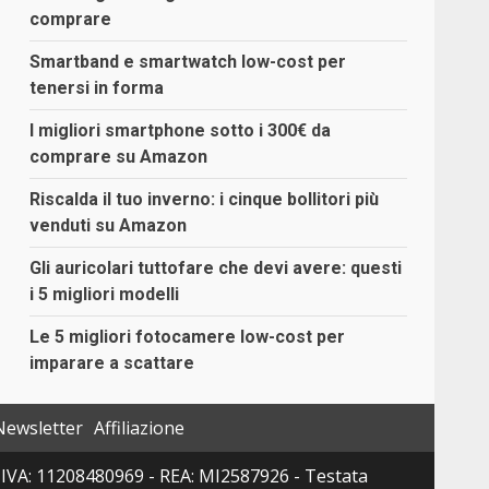
comprare
Smartband e smartwatch low-cost per
tenersi in forma
I migliori smartphone sotto i 300€ da
comprare su Amazon
Riscalda il tuo inverno: i cinque bollitori più
venduti su Amazon
Gli auricolari tuttofare che devi avere: questi
i 5 migliori modelli
Le 5 migliori fotocamere low-cost per
imparare a scattare
Newsletter
Affiliazione
 P. IVA: 11208480969 - REA: MI2587926 - Testata