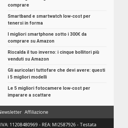
comprare
Smartband e smartwatch low-cost per
tenersi in forma
I migliori smartphone sotto i 300€ da
comprare su Amazon
Riscalda il tuo inverno: i cinque bollitori più
venduti su Amazon
Gli auricolari tuttofare che devi avere: questi
i 5 migliori modelli
Le 5 migliori fotocamere low-cost per
imparare a scattare
Newsletter
Affiliazione
 P. IVA: 11208480969 - REA: MI2587926 - Testata