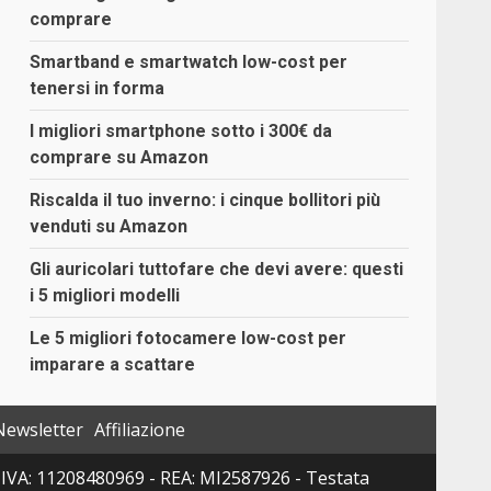
comprare
Smartband e smartwatch low-cost per
tenersi in forma
I migliori smartphone sotto i 300€ da
comprare su Amazon
Riscalda il tuo inverno: i cinque bollitori più
venduti su Amazon
Gli auricolari tuttofare che devi avere: questi
i 5 migliori modelli
Le 5 migliori fotocamere low-cost per
imparare a scattare
Newsletter
Affiliazione
 P. IVA: 11208480969 - REA: MI2587926 - Testata