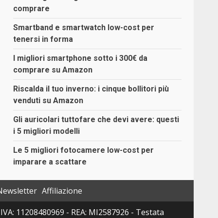
comprare
Smartband e smartwatch low-cost per
tenersi in forma
I migliori smartphone sotto i 300€ da
comprare su Amazon
Riscalda il tuo inverno: i cinque bollitori più
venduti su Amazon
Gli auricolari tuttofare che devi avere: questi
i 5 migliori modelli
Le 5 migliori fotocamere low-cost per
imparare a scattare
Newsletter
Affiliazione
 P. IVA: 11208480969 - REA: MI2587926 - Testata