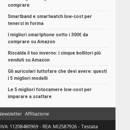
comprare
Smartband e smartwatch low-cost per
tenersi in forma
I migliori smartphone sotto i 300€ da
comprare su Amazon
Riscalda il tuo inverno: i cinque bollitori più
venduti su Amazon
Gli auricolari tuttofare che devi avere: questi
i 5 migliori modelli
Le 5 migliori fotocamere low-cost per
imparare a scattare
Newsletter
Affiliazione
 P. IVA: 11208480969 - REA: MI2587926 - Testata